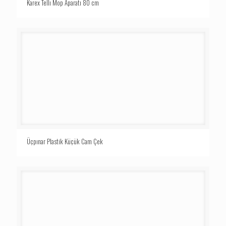
Karex Tellı Mop Aparatı 80 cm
Üçpınar Plastik Küçük Cam Çek