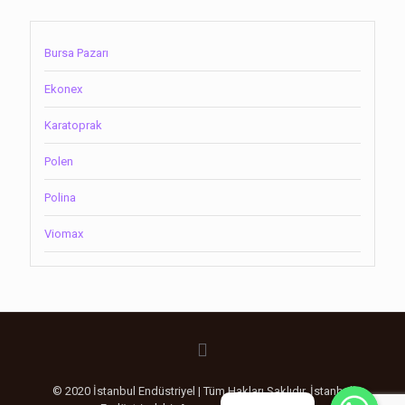
Bursa Pazarı
Ekonex
Karatoprak
Polen
Polina
Viomax
WhatsApp
WhatsApp
© 2020 İstanbul Endüstriyel | Tüm Hakları Saklıdır. İstanbul